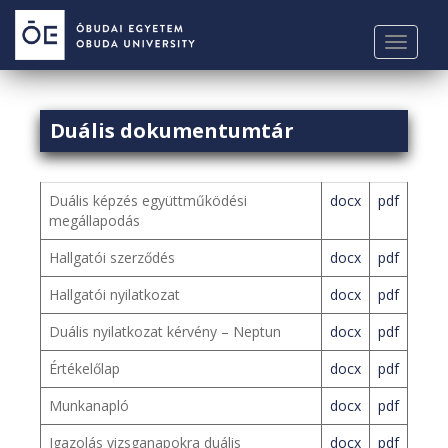
S
k
TOGGLE
i
p
t
o
Duális dokumentumtár
m
a
i
Duális képzés együttműködési
docx
pdf
n
megállapodás
c
Hallgatói szerződés
docx
pdf
o
n
Hallgatói nyilatkozat
docx
pdf
t
Duális nyilatkozat kérvény – Neptun
docx
pdf
e
n
Értékelőlap
docx
pdf
t
Munkanapló
docx
pdf
Igazolás vizsganapokra duális
docx
pdf