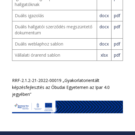
hallgatóknak
Duális igazolás
docx
pdf
Duális hallgatói szerződés megszüntető
docx
pdf
dokumentum
Duális weblaphoz sablon
docx
pdf
Vállalati órarend sablon
xlsx
pdf
.
RRF-2.1.2-21-2022-00019 „Gyakorlatorientált
képzésfejlesztés az Óbudai Egyetemen az Ipar 4.0
jegyében”